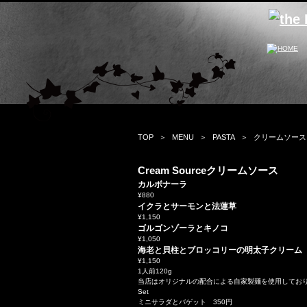
TOP
MENU
PASTA
クリームソース
Cream Source
クリームソース
カルボナーラ
¥880
イクラとサーモンと法蓮草
¥1,150
ゴルゴンゾーラとキノコ
¥1,050
海老と貝柱とブロッコリーの明太子クリーム
¥1,150
1人前120g
当店はオリジナルの配合による自家製麺を使用してお
Set
ミニサラダとバゲット 350円